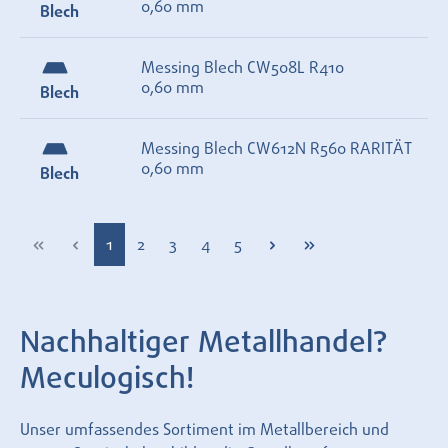
0,60 mm
Blech
Messing Blech CW508L R410
0,60 mm
Blech
Messing Blech CW612N R560 RARITÄT
0,60 mm
Blech
Seite
Seite
Seite
Seite
Seite
1
2
3
4
5
Nachhaltiger Metallhandel?
Meculogisch!
Unser umfassendes Sortiment im Metallbereich und