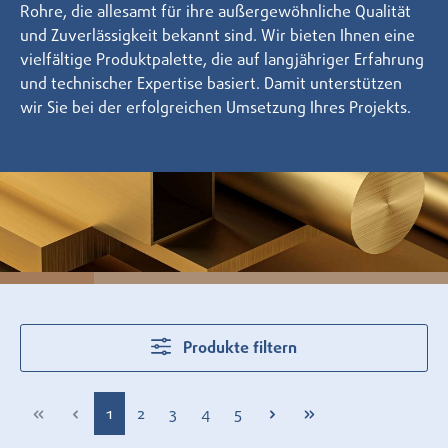
Rohre, die allesamt für ihre außergewöhnliche Qualität
und Zuverlässigkeit bekannt sind. Wir bieten Ihnen eine
vielfältige Produktpalette, die auf langjähriger Erfahrung
und technischer Expertise basiert. Damit unterstützen
wir Sie bei der erfolgreichen Umsetzung Ihres Projekts.
Produkte filtern
Seite
Seite
Seite
Seite
Seite
1
2
3
4
5