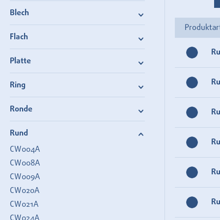
Blech
Produktar
Flach
R
Platte
R
Ring
Ronde
R
Rund
R
CW004A
CW008A
R
CW009A
CW020A
R
CW021A
CW024A