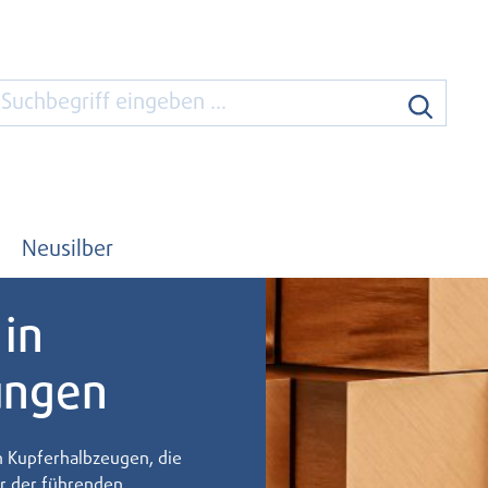
Neusilber
in
ungen
 Kupferhalbzeugen, die
er der führenden