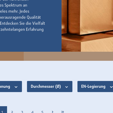
tes Spektrum an
eles mehr. Jedes
herausragende Qualität
Entdecken Sie die Vielfalt
hrzehntelangen Erfahrung
chnung
Durchmesser (Ø)
EN-Legierung
Seite
Seite
Seite
Seite
Seite
1
2
3
4
5