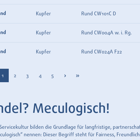
und
Kupfer
Rund CW101C D
und
Kupfer
Rund CW004A w. i. Rg.
und
Kupfer
Rund CW024A F22
Seite
Seite
Seite
Seite
Seite
1
2
3
4
5
ndel? Meculogisch!
rvicekultur bilden die Grundlage für langfristige, partnersch
logisch“ nennen: Dieser Begriff steht für Fairness, Freundlich