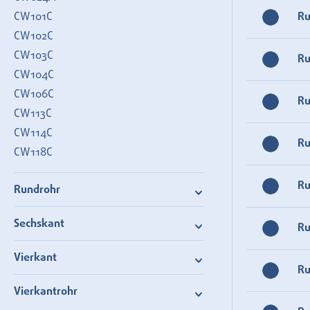
CW101C
R
CW102C
CW103C
R
CW104C
CW106C
R
CW113C
CW114C
R
CW118C
R
Rundrohr
Sechskant
R
Vierkant
R
Vierkantrohr