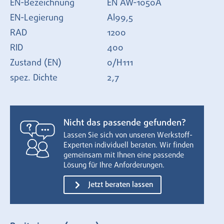
EN-Bezeichnung
EN AW-1050A
EN-Legierung
Al99,5
RAD
1200
RID
400
Zustand (EN)
0/H111
spez. Dichte
2,7
Nicht das passende gefunden?
Lassen Sie sich von unseren Werkstoff-
Experten individuell beraten. Wir finden
gemeinsam mit Ihnen eine passende
Lösung für Ihre Anforderungen.
Jetzt beraten lassen