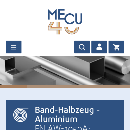
Zum Hauptinhalt springen
Band-Halbzeug -
Aluminium
EN AW-1050A: