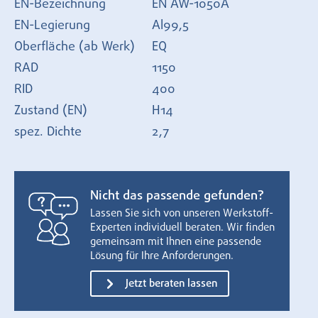
EN-Bezeichnung
EN AW-1050A
EN-Legierung
Al99,5
Oberfläche (ab Werk)
EQ
RAD
1150
RID
400
Zustand (EN)
H14
spez. Dichte
2,7
Nicht das passende gefunden?
Lassen Sie sich von unseren Werkstoff-
Experten individuell beraten. Wir finden
gemeinsam mit Ihnen eine passende
Lösung für Ihre Anforderungen.
Jetzt beraten lassen