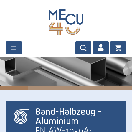
Zum Hauptinhalt springen
Band-Halbzeug -
Aluminium
EN AW-1050A: