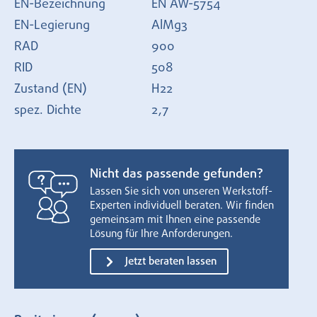
EN-Bezeichnung
EN AW-5754
EN-Legierung
AlMg3
RAD
900
RID
508
Zustand (EN)
H22
spez. Dichte
2,7
Nicht das passende gefunden?
Lassen Sie sich von unseren Werkstoff-
Experten individuell beraten. Wir finden
gemeinsam mit Ihnen eine passende
Lösung für Ihre Anforderungen.
Jetzt beraten lassen