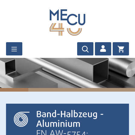
Zum Hauptinhalt springen
Band-Halbzeug -
Aluminium
EN AW-5754: