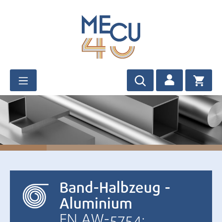
Zum Hauptinhalt springen
Band-Halbzeug -
Aluminium
EN AW-5754: