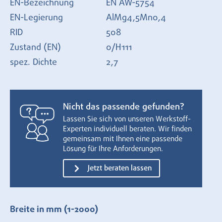
EN-Bezeichnung
EN AW-5754
EN-Legierung
AlMg4,5Mn0,4
RID
508
Zustand (EN)
0/H111
spez. Dichte
2,7
Nicht das passende gefunden?
Lassen Sie sich von unseren Werkstoff-
Experten individuell beraten. Wir finden
gemeinsam mit Ihnen eine passende
Lösung für Ihre Anforderungen.
Jetzt beraten lassen
Breite in mm
(1-2000)