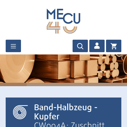
Zum Hauptinhalt springen
Band-Halbzeug -
Kupfer
CW004A: Zuschnitt