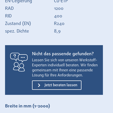
EN-Legierung
Cu-ETP
RAD
1200
RID
400
Zustand (EN)
R240
spez. Dichte
8,9
Nicht das passende gefunden?
Lassen Sie sich von unseren Werkstoff-
Experten individuell beraten. Wir finden
gemeinsam mit Ihnen eine passende
Lösung für Ihre Anforderungen.
Jetzt beraten lassen
Breite in mm
(1-2000)