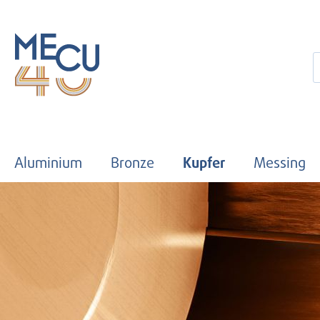
 Hauptinhalt springen
Zur Suche springen
Zur Hauptnavigation springen
Aluminium
Bronze
Kupfer
Messing