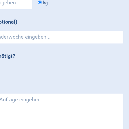
kg
ptional)
nötigt?