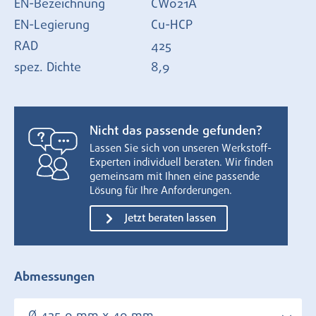
EN-Bezeichnung
CW021A
EN-Legierung
Cu-HCP
RAD
425
spez. Dichte
8,9
Nicht das passende gefunden?
Lassen Sie sich von unseren Werkstoff-
Experten individuell beraten. Wir finden
gemeinsam mit Ihnen eine passende
Lösung für Ihre Anforderungen.
Jetzt beraten lassen
Abmessungen