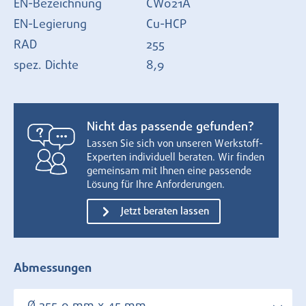
EN-Bezeichnung
CW021A
EN-Legierung
Cu-HCP
RAD
255
spez. Dichte
8,9
Nicht das passende gefunden?
Lassen Sie sich von unseren Werkstoff-
Experten individuell beraten. Wir finden
gemeinsam mit Ihnen eine passende
Lösung für Ihre Anforderungen.
Jetzt beraten lassen
Abmessungen