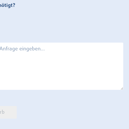
nötigt?
rb