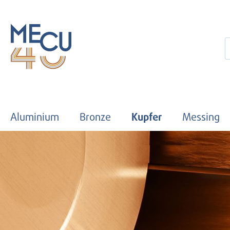
 Hauptinhalt springen
Zur Suche springen
Zur Hauptnavigation springen
Aluminium
Bronze
Kupfer
Messing