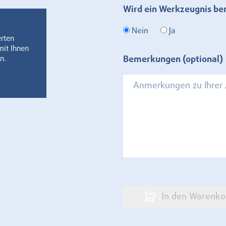
Wird ein Werkzeugnis be
Nein
Ja
erten
mit Ihnen
n.
Bemerkungen (optional)
In den Warenko