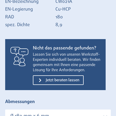
EN-Bezeichnung
CW021A
EN-Legierung
Cu-HCP
RAD
180
spez. Dichte
8,9
Nicht das passende gefunden?
Lassen Sie sich von unseren Werkstoff-
Experten individuell beraten. Wir finden
gemeinsam mit Ihnen eine passende
Lösung für Ihre Anforderungen.
Jetzt beraten lassen
Abmessungen