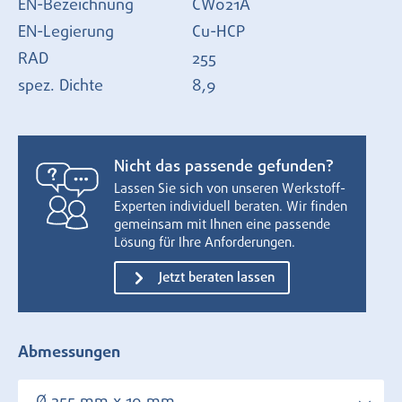
EN-Bezeichnung
CW021A
EN-Legierung
Cu-HCP
RAD
255
spez. Dichte
8,9
Nicht das passende gefunden?
Lassen Sie sich von unseren Werkstoff-
Experten individuell beraten. Wir finden
gemeinsam mit Ihnen eine passende
Lösung für Ihre Anforderungen.
Jetzt beraten lassen
Abmessungen