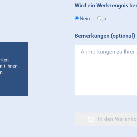
Wird ein Werkzeugnis be
Nein
Ja
Bemerkungen (optional)
erten
mit Ihnen
n.
In den Warenko