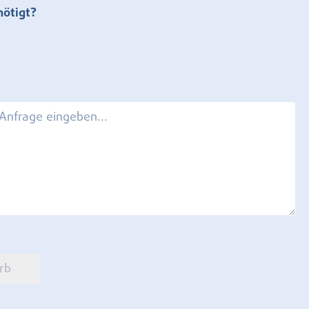
nötigt?
rb