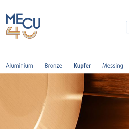
 Hauptinhalt springen
Zur Suche springen
Zur Hauptnavigation springen
Aluminium
Bronze
Kupfer
Messing