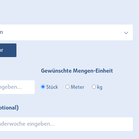
mm
or
Gewünschte Mengen-Einheit
Stück
Meter
kg
ptional)