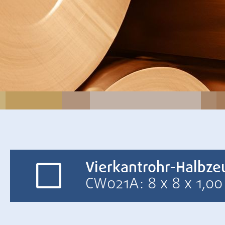
Vierkantrohr-Halbze
CW021A: 8 x 8 x 1,