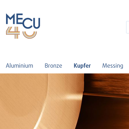
 Hauptinhalt springen
Zur Suche springen
Zur Hauptnavigation springen
Aluminium
Bronze
Kupfer
Messing