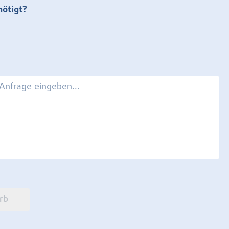
nötigt?
rb