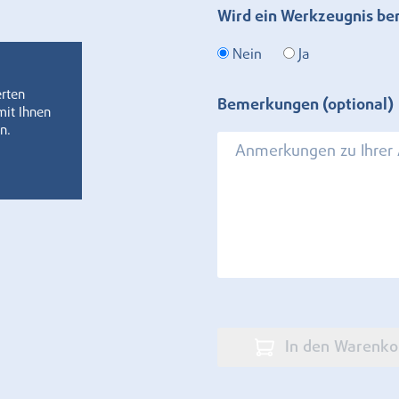
Wird ein Werkzeugnis be
Nein
Ja
erten
Bemerkungen (optional)
mit Ihnen
n.
In den Warenko