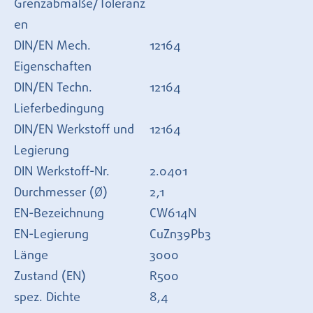
Grenzabmaße/Toleranz
en
DIN/EN Mech.
12164
Eigenschaften
DIN/EN Techn.
12164
Lieferbedingung
DIN/EN Werkstoff und
12164
Legierung
DIN Werkstoff-Nr.
2.0401
Durchmesser (Ø)
2,1
EN-Bezeichnung
CW614N
EN-Legierung
CuZn39Pb3
Länge
3000
Zustand (EN)
R500
spez. Dichte
8,4