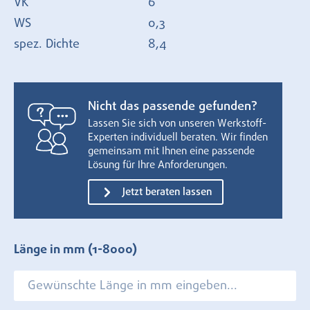
VK
6
WS
0,3
spez. Dichte
8,4
Nicht das passende gefunden?
Lassen Sie sich von unseren Werkstoff-
Experten individuell beraten. Wir finden
gemeinsam mit Ihnen eine passende
Lösung für Ihre Anforderungen.
Jetzt beraten lassen
Länge in mm
(1-8000)