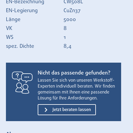
EN-Bezeichnung
CW508L
EN-Legierung
CuZn37
Länge
5000
VK
8
WS
1
spez. Dichte
8,4
Nicht das passende gefunden?
Lassen Sie sich von unseren Werkstoff-
Experten individuell beraten. Wir finden
gemeinsam mit Ihnen eine passende
Lösung für Ihre Anforderungen.
Jetzt beraten lassen