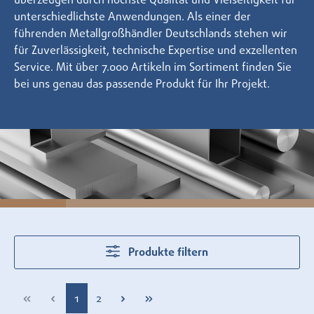
überzeugen durch höchste Qualität und Vielseitigkeit für
unterschiedlichste Anwendungen. Als einer der
führenden Metallgroßhändler Deutschlands stehen wir
für Zuverlässigkeit, technische Expertise und exzellenten
Service. Mit über 7.000 Artikeln im Sortiment finden Sie
bei uns genau das passende Produkt für Ihr Projekt.
Produkte filtern
Seite
Seite
1
2