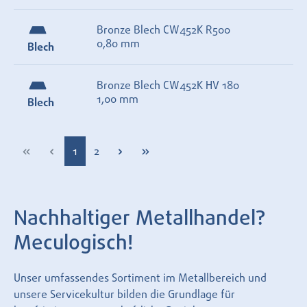
Bronze Blech CW452K R500
0,80 mm
Blech
Bronze Blech CW452K HV 180
1,00 mm
Blech
Seite
Seite
1
2
Nachhaltiger Metallhandel?
Meculogisch!
Unser umfassendes Sortiment im Metallbereich und
unsere Servicekultur bilden die Grundlage für