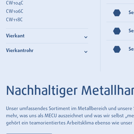
CW104C
CW106C
Se
CW118C
Se
Vierkant
Se
Vierkantrohr
Nachhaltiger Metallha
Unser umfassendes Sortiment im Metallbereich und unsere Se
mehr, was uns als MECU auszeichnet und was wir selbst „mecu
gehört ein teamorientiertes Arbeitsklima ebenso wie unse