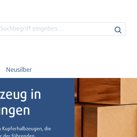
Neusilber
zeug in
ungen
 Kupferhalbzeugen, die
er der führenden