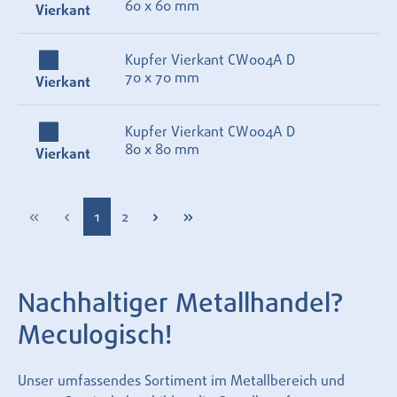
60 x 60 mm
Vierkant
Kupfer Vierkant CW004A D
70 x 70 mm
Vierkant
Kupfer Vierkant CW004A D
80 x 80 mm
Vierkant
Seite
Seite
1
2
Nachhaltiger Metallhandel?
Meculogisch!
Unser umfassendes Sortiment im Metallbereich und