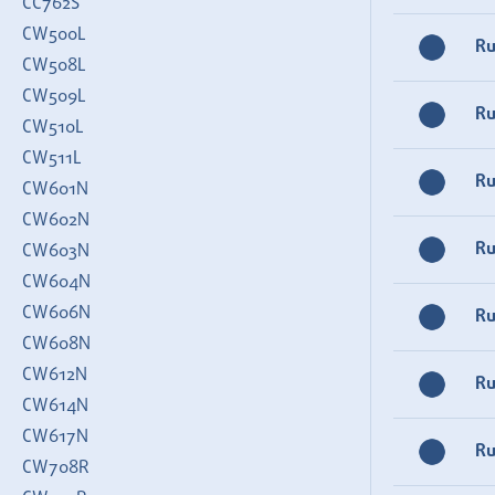
CC762S
CW500L
R
CW508L
CW509L
R
CW510L
CW511L
R
CW601N
CW602N
R
CW603N
CW604N
CW606N
R
CW608N
CW612N
R
CW614N
CW617N
R
CW708R