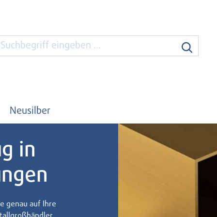
Neusilber
g in
ungen
e genau auf Ihre
tallgroßhändler