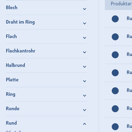
Produktar
Blech
R
Draht im Ring
Flach
R
Flachkantrohr
R
Halbrund
R
Platte
R
Ring
R
Ronde
Rund
R