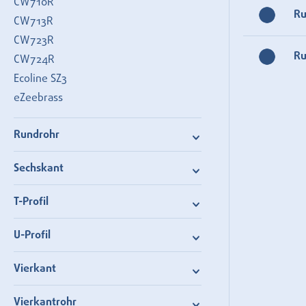
CW710R
R
CW713R
CW723R
R
CW724R
Ecoline SZ3
eZeebrass
Rundrohr
Sechskant
T-Profil
U-Profil
Vierkant
Vierkantrohr