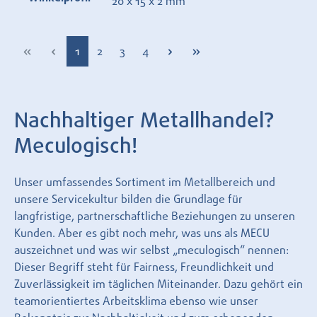
20 x 15 x 2 mm
Seite
Seite
Seite
Seite
1
2
3
4
Nachhaltiger Metallhandel?
Meculogisch!
Unser umfassendes Sortiment im Metallbereich und
unsere Servicekultur bilden die Grundlage für
langfristige, partnerschaftliche Beziehungen zu unseren
Kunden. Aber es gibt noch mehr, was uns als MECU
auszeichnet und was wir selbst „meculogisch“ nennen:
Dieser Begriff steht für Fairness, Freundlichkeit und
Zuverlässigkeit im täglichen Miteinander. Dazu gehört ein
teamorientiertes Arbeitsklima ebenso wie unser