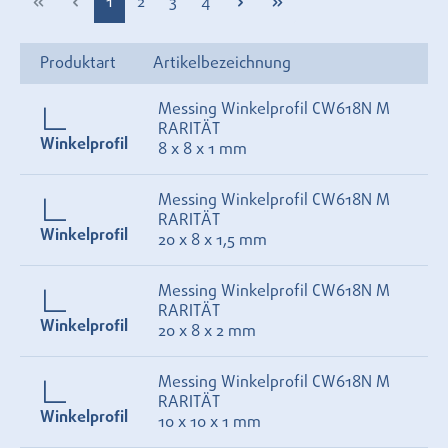
Seite
Seite
Seite
Seite
1
2
3
4
Produktart
Artikelbezeichnung
Messing Winkelprofil CW618N M
RARITÄT
Winkelprofil
8 x 8 x 1 mm
Messing Winkelprofil CW618N M
RARITÄT
Winkelprofil
20 x 8 x 1,5 mm
Messing Winkelprofil CW618N M
RARITÄT
Winkelprofil
20 x 8 x 2 mm
Messing Winkelprofil CW618N M
RARITÄT
Winkelprofil
10 x 10 x 1 mm