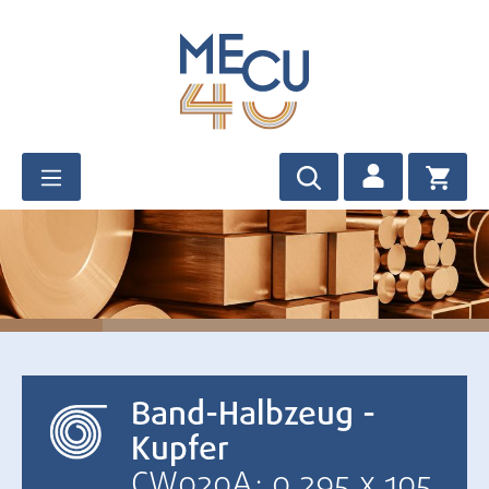
Zum Hauptinhalt springen
Band-Halbzeug -
Kupfer
CW020A: 0,295 x 105