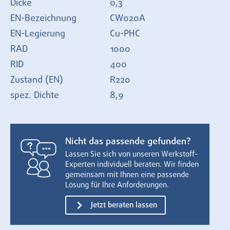
Dicke
0,3
EN-Bezeichnung
CW020A
EN-Legierung
Cu-PHC
RAD
1000
RID
400
Zustand (EN)
R220
spez. Dichte
8,9
Nicht das passende gefunden?
Lassen Sie sich von unseren Werkstoff-
Experten individuell beraten. Wir finden
gemeinsam mit Ihnen eine passende
Lösung für Ihre Anforderungen.
Jetzt beraten lassen