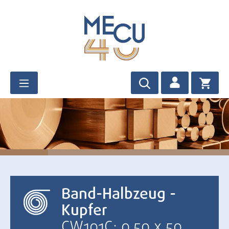
Zum Hauptinhalt springen
Band-Halbzeug -
Kupfer
CW101C: 0,50 x 50