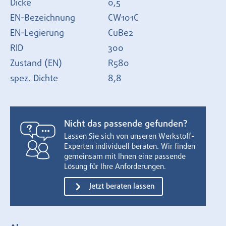
Dicke
0,5
EN-Bezeichnung
CW101C
EN-Legierung
CuBe2
RID
300
Zustand (EN)
R580
spez. Dichte
8,8
Nicht das passende gefunden?
Lassen Sie sich von unseren Werkstoff-
Experten individuell beraten. Wir finden
gemeinsam mit Ihnen eine passende
Lösung für Ihre Anforderungen.
Jetzt beraten lassen