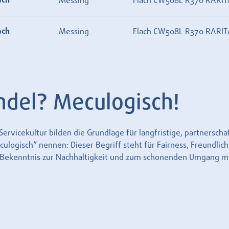
ach
Messing
Flach CW508L R370 RARIT
ach
Messing
Flach CW508L R370 RARIT
ndel? Meculogisch!
rvicekultur bilden die Grundlage für langfristige, partnersch
logisch“ nennen: Dieser Begriff steht für Fairness, Freundlich
r Bekenntnis zur Nachhaltigkeit und zum schonenden Umgang m