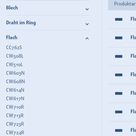
Produktar
Blech
Fl
Draht im Ring
Flach
Fl
CC762S
CW508L
Fl
CW510L
CW603N
Fl
CW608N
CW614N
Fl
CW617N
CW710R
Fl
CW713R
CW723R
Fl
CW724R