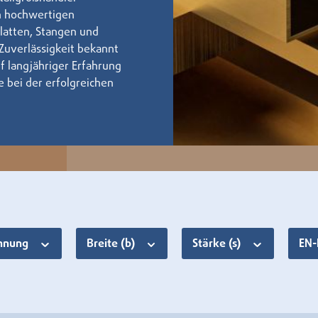
n hochwertigen
latten, Stangen und
 Zuverlässigkeit bekannt
uf langjähriger Erfahrung
e bei der erfolgreichen
chnung
Breite (b)
Stärke (s)
EN-