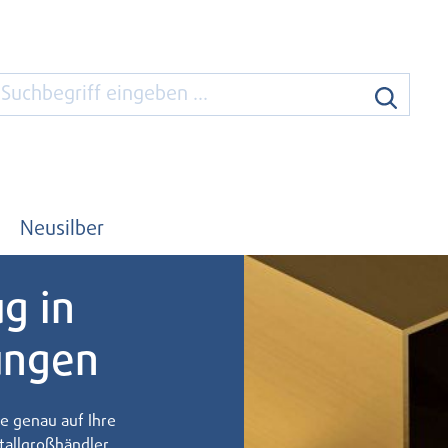
Neusilber
g in
ungen
e genau auf Ihre
tallgroßhändler