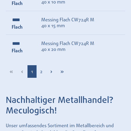
40 x 10 mm
Flach
Messing Flach CW724R M
40 x 15 mm
Flach
Messing Flach CW724R M
40 x 20 mm
Flach
Seite
Seite
1
2
Nachhaltiger Metallhandel?
Meculogisch!
Unser umfassendes Sortiment im Metallbereich und