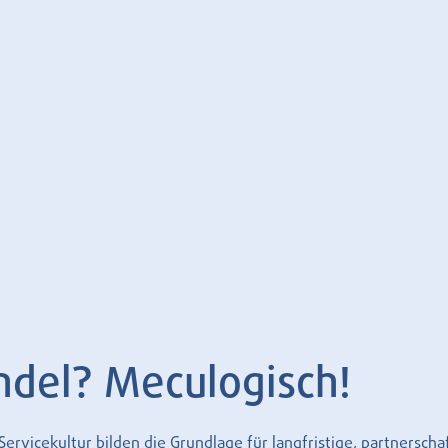
ndel? Meculogisch!
rvicekultur bilden die Grundlage für langfristige, partnersch