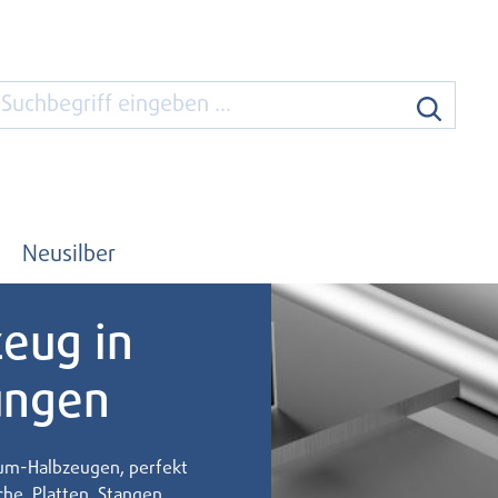
Neusilber
eug in
ungen
ium-Halbzeugen, perfekt
he, Platten, Stangen,