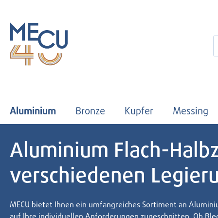
 Hauptinhalt springen
Zur Suche springen
Zur Hauptnavigation springen
Aluminium
Bronze
Kupfer
Messing
Aluminium Flach-Halbz
verschiedenen Legier
MECU bietet Ihnen ein umfangreiches Sortiment an Alumin
auf Ihre individuellen Anforderungen zugeschnitten. Ob Blec