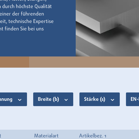
 durch höchste Qualität
 einer der führenden
it, technische Expertise
t finden Sie bei uns
chnung
Breite (b)
Stärke (s)
EN-
t
Materialart
Artikelbez. 1