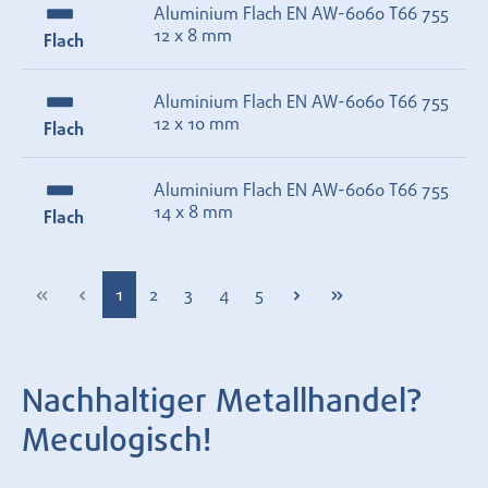
Aluminium Flach EN AW-6060 T66 755
12 x 8 mm
Flach
Aluminium Flach EN AW-6060 T66 755
12 x 10 mm
Flach
Aluminium Flach EN AW-6060 T66 755
14 x 8 mm
Flach
Seite
Seite
Seite
Seite
Seite
1
2
3
4
5
Nachhaltiger Metallhandel?
Meculogisch!