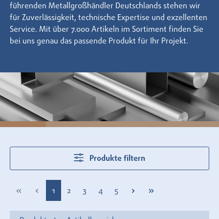
führenden Metallgroßhändler Deutschlands stehen wir
für Zuverlässigkeit, technische Expertise und exzellenten
Service. Mit über 7.000 Artikeln im Sortiment finden Sie
bei uns genau das passende Produkt für Ihr Projekt.
Produkte filtern
Seite
Seite
Seite
Seite
Seite
1
2
3
4
5